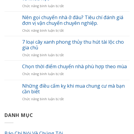
ở
Chức năng bình luận bị tắt
Tổng
hợp
Nên gọi chuyển nhà ở đâu? Tiêu chí đánh giá
kinh
đơn vị vận chuyển chuyên nghiệp.
nghiệm
ở
Chức năng bình luận bị tắt
chuyển
Nên
nhà
gọi
7 loại cây xanh phong thủy thu hút tài lộc cho
nhanh
chuyển
gọn
gia chủ
nhà
và
ở
Chức năng bình luận bị tắt
ở
khoa
7
đâu?
học
loại
Chọn thời điểm chuyển nhà phù hợp theo mùa
Tiêu
cây
chí
ở
Chức năng bình luận bị tắt
xanh
đánh
Chọn
phong
giá
thời
Những điều cấm kỵ khi mua chung cư mà bạn
thủy
đơn
điểm
thu
cần biết
vị
chuyển
hút
vận
ở
Chức năng bình luận bị tắt
nhà
tài
chuyển
Những
phù
lộc
chuyên
điều
hợp
cho
nghiệp.
cấm
DANH MỤC
theo
gia
kỵ
mùa
chủ
khi
mua
Báo Chí Nói Về Chúng Tôi