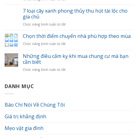
Nên
nhà
gọi
7 loại cây xanh phong thủy thu hút tài lộc cho
nhanh
chuyển
gọn
gia chủ
nhà
và
ở
Chức năng bình luận bị tắt
ở
khoa
7
đâu?
học
loại
Chọn thời điểm chuyển nhà phù hợp theo mùa
Tiêu
cây
chí
ở
Chức năng bình luận bị tắt
xanh
đánh
Chọn
phong
giá
thời
Những điều cấm kỵ khi mua chung cư mà bạn
thủy
đơn
điểm
thu
cần biết
vị
chuyển
hút
vận
ở
Chức năng bình luận bị tắt
nhà
tài
chuyển
Những
phù
lộc
chuyên
điều
hợp
cho
nghiệp.
cấm
DANH MỤC
theo
gia
kỵ
mùa
chủ
khi
mua
Báo Chí Nói Về Chúng Tôi
chung
cư
Giá trị khẳng định
mà
bạn
cần
Mẹo vặt gia đình
biết