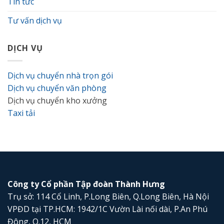
Tin tức
Tư vấn dịch vụ
DỊCH VỤ
Dịch vụ chuyển nhà trọn gói
Dịch vụ chuyển văn phòng
Dịch vụ chuyển kho xưởng
Taxi tải
Công ty Cổ phần Tập đoàn Thành Hưng
Trụ sở: 114 Cổ Linh, P.Long Biên, Q.Long Biên, Hà Nội
VPĐD tại TP.HCM: 1942/1C Vườn Lài nối dài, P.An Phú
Đông, Q.12, HCM