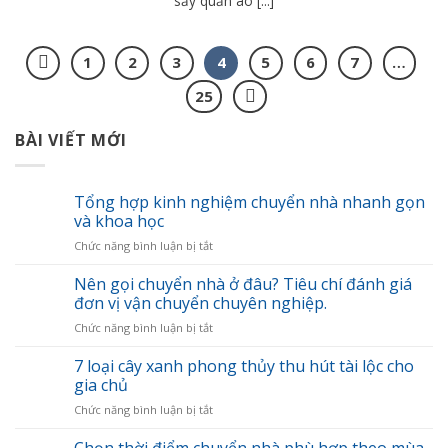
sấy quần áo [...]
1
2
3
4
5
6
7
…
25
BÀI VIẾT MỚI
Tổng hợp kinh nghiệm chuyển nhà nhanh gọn
và khoa học
ở
Chức năng bình luận bị tắt
Tổng
hợp
Nên gọi chuyển nhà ở đâu? Tiêu chí đánh giá
kinh
đơn vị vận chuyển chuyên nghiệp.
nghiệm
ở
Chức năng bình luận bị tắt
chuyển
Nên
nhà
gọi
7 loại cây xanh phong thủy thu hút tài lộc cho
nhanh
chuyển
gọn
gia chủ
nhà
và
ở
Chức năng bình luận bị tắt
ở
khoa
7
đâu?
học
loại
Chọn thời điểm chuyển nhà phù hợp theo mùa
Tiêu