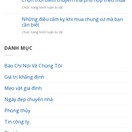
cây
chí
ở
Chức năng bình luận bị tắt
xanh
đánh
Chọn
phong
giá
thời
Những điều cấm kỵ khi mua chung cư mà bạn
thủy
đơn
điểm
thu
cần biết
vị
chuyển
hút
vận
ở
Chức năng bình luận bị tắt
nhà
tài
chuyển
Những
phù
lộc
chuyên
điều
hợp
cho
nghiệp.
cấm
DANH MỤC
theo
gia
kỵ
mùa
chủ
khi
mua
Báo Chí Nói Về Chúng Tôi
chung
cư
Giá trị khẳng định
mà
bạn
cần
Mẹo vặt gia đình
biết
Ngày đẹp chuyển nhà
Phong thủy
Tin công ty