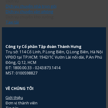
Dịch vụ
Dịch vụ chuyển nhà trọn gói
Dịch vụ chuyển văn phòng
Dịch vụ chuyển kho xưởng
Taxi tải
Công ty Cổ phần Tập đoàn Thành Hưng
Trụ sở: 114 Cổ Linh, P.Long Biên, Q.Long Biên, Hà Nội
VPĐD tại TP.HCM: 1942/1C Vườn Lài nối dài, P.An Phú
Đông, Q.12, HCM
ĐT: 1800.00.33 - 0243.873.1414
MST: 0100598827
VỀ CHÚNG TÔI
Giới thiệu
Đơn vị thành viên