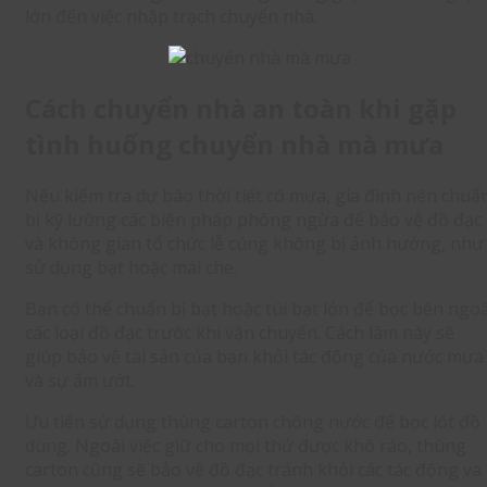
lớn đến việc nhập trạch chuyển nhà.
Cách chuyển nhà an toàn khi gặp
tình huống chuyển nhà mà mưa
Nếu kiểm tra dự báo thời tiết có mưa, gia đình nên chuẩ
bị kỹ lưỡng các biện pháp phòng ngừa để bảo vệ đồ đạc
và không gian tổ chức lễ cúng không bị ảnh hưởng, như
sử dụng bạt hoặc mái che.
Bạn có thể chuẩn bị bạt hoặc túi bạt lớn để bọc bên ngoà
các loại đồ đạc trước khi vận chuyển. Cách làm này sẽ
giúp bảo vệ tài sản của bạn khỏi tác động của nước mưa
và sự ẩm ướt.
Ưu tiên sử dụng thùng carton chống nước để bọc lót đồ
dùng. Ngoài việc giữ cho mọi thứ được khô ráo, thùng
carton cũng sẽ bảo vệ đồ đạc tránh khỏi các tác động va