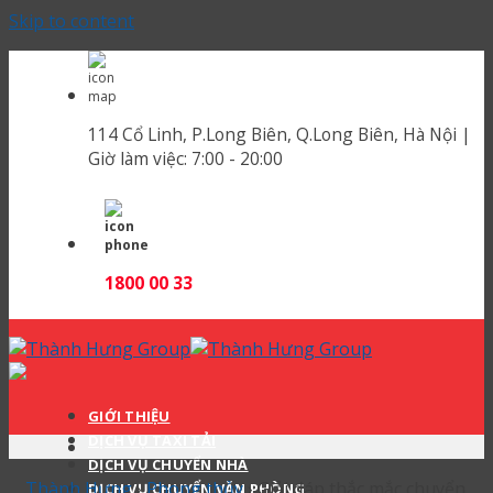
Skip to content
114 Cổ Linh, P.Long Biên, Q.Long Biên, Hà Nội |
Giờ làm việc:
7:00 - 20:00
1800 00 33
GIỚI THIỆU
DỊCH VỤ TAXI TẢI
DỊCH VỤ CHUYỂN NHÀ
Thành Hưng
›
Phong thủy
›
Giải đáp thắc mắc chuyển
DỊCH VỤ CHUYỂN VĂN PHÒNG