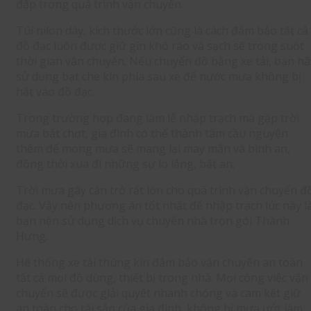
đập trong quá trình vận chuyển.
Túi nilon dày, kích thước lớn cũng là cách đảm bảo tất cả
đồ đạc luôn được giữ gìn khô ráo và sạch sẽ trong suốt
thời gian vận chuyển. Nếu chuyển đồ bằng xe tải, bạn hã
sử dụng bạt che kín phía sau xe để nước mưa không bị
hắt vào đồ đạc.
Trong trường hợp đang làm lễ nhập trạch mà gặp trời
mưa bất chợt, gia đình có thể thành tâm cầu nguyện
thêm để mong mưa sẽ mang lại may mắn và bình an,
đồng thời xua đi những sự lo lắng, bất an.
Trời mưa gây cản trở rất lớn cho quá trình vận chuyển đ
đạc. Vậy nên phương án tốt nhất để nhập trạch lúc này l
bạn nên sử dụng dịch vụ chuyển nhà trọn gói Thành
Hưng.
Hệ thống xe tải thùng kín đảm bảo vận chuyển an toàn
tất cả mọi đồ dùng, thiết bị trong nhà. Mọi công việc vận
chuyển sẽ được giải quyết nhanh chóng và cam kết giữ
an toàn cho tài sản của gia đình, không bị mưa ướt làm