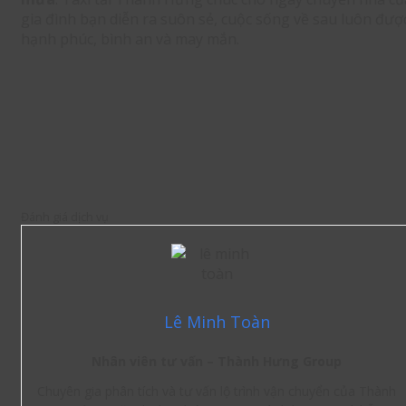
gia đình bạn diễn ra suôn sẻ, cuộc sống về sau luôn đượ
hạnh phúc, bình an và may mắn.
Đánh giá dịch vụ
Lê Minh Toàn
Nhân viên tư vấn – Thành Hưng Group
Chuyên gia phân tích và tư vấn lộ trình vận chuyển của Thành