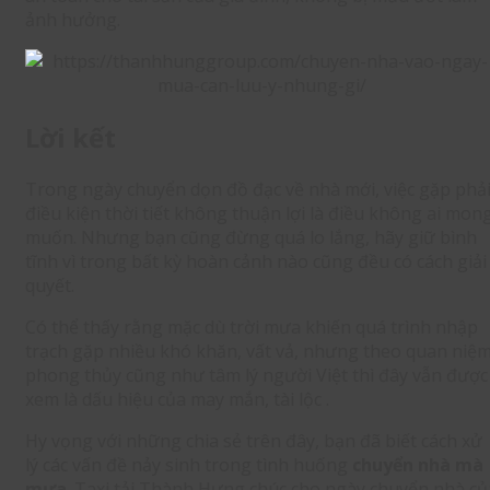
ảnh hưởng.
Lời kết
Trong ngày chuyển dọn đồ đạc về nhà mới, việc gặp phả
điều kiện thời tiết không thuận lợi là điều không ai mon
muốn. Nhưng bạn cũng đừng quá lo lắng, hãy giữ bình
tĩnh vì trong bất kỳ hoàn cảnh nào cũng đều có cách giải
quyết.
Có thể thấy rằng mặc dù trời mưa khiến quá trình nhập
trạch gặp nhiều khó khăn, vất vả, nhưng theo quan niệ
phong thủy cũng như tâm lý người Việt thì đây vẫn được
xem là dấu hiệu của may mắn, tài lộc .
Hy vọng với những chia sẻ trên đây, bạn đã biết cách xử
lý các vấn đề nảy sinh trong tình huống
chuyển nhà mà
mưa
. Taxi tải Thành Hưng chúc cho ngày chuyển nhà củ