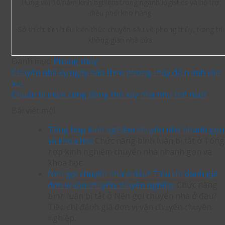
Hưng với 10 năm kinh nghiệm trong ngành logistics và hỗ trợ
điều phối kho hàng
Sở thích: tìm hiểu kiến thức chuyên sâu về phong thủy, trang trí
không gian nhà cửa
Danh mục:
Phong thủy
Chuyển nhà kỵ ngày nào theo phong thủy để tránh vận
xui
Chuẩn bị mâm cúng động thổ xây nhà như thế nào?
Bài viết mới
Tổng hợp kinh nghiệm chuyển nhà nhanh gọn
và khoa học
Chức năng bình luận bị tắt
ở Tổng
hợp kinh nghiệm chuyển nhà nhanh gọn và
khoa học
Nên gọi chuyển nhà ở đâu? Tiêu chí đánh giá
đơn vị vận chuyển chuyên nghiệp.
Chức năng
bình luận bị tắt
ở Nên gọi chuyển nhà ở đâu?
Tiêu chí đánh giá đơn vị vận chuyển chuyên
nghiệp.