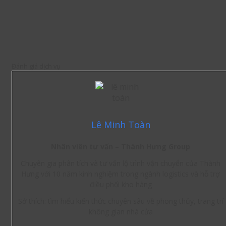
Đánh giá dịch vụ
Lê Minh Toàn
Nhân viên tư vấn – Thành Hưng Group
Chuyên gia phân tích và tư vấn lộ trình vận chuyển của Thành
Hưng với 10 năm kinh nghiệm trong ngành logistics và hỗ trợ
điều phối kho hàng
Sở thích: tìm hiểu kiến thức chuyên sâu về phong thủy, trang trí
không gian nhà cửa