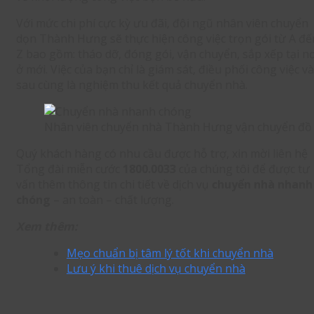
Với mức chi phí cực kỳ ưu đãi, đội ngũ nhân viên chuyển
dọn Thành Hưng sẽ thực hiện công việc trọn gói từ A đế
Z bao gồm: tháo dỡ, đóng gói, vận chuyển, sắp xếp tại nơ
ở mới. Việc của bạn chỉ là giám sát, điều phối công việc và
sau cùng là nghiệm thu kết quả chuyển nhà.
Nhân viên chuyển nhà Thành Hưng vận chuyển đồ đ
Quý khách hàng có nhu cầu được hỗ trợ, xin mời liên hệ
Tổng đài miễn cước
1800.0033
của chúng tôi để được tư
vấn thêm thông tin chi tiết về dịch vụ
chuyển nhà nhanh
chóng
– an toàn – chất lượng.
Xem thêm:
Mẹo chuẩn bị tâm lý tốt khi chuyển nhà
Lưu ý khi thuê dịch vụ chuyển nhà