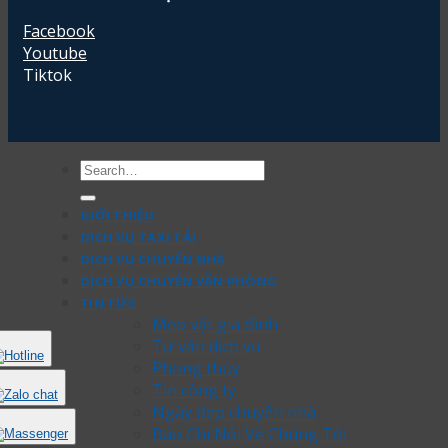
Facebook
Youtube
Tiktok
GIỚI THIỆU
DỊCH VỤ TAXI TẢI
DỊCH VỤ CHUYỂN NHÀ
DỊCH VỤ CHUYỂN VĂN PHÒNG
TIN TỨC
Mẹo vặt gia đình
Tư vấn dịch vụ
Phong thủy
Tin công ty
Ngày đẹp chuyển nhà
Báo Chí Nói Về Chúng Tôi