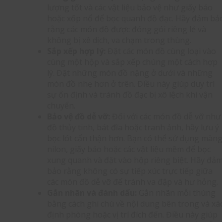
lượng tốt và các vật liệu bảo vệ như giấy báo
hoặc xốp nổ để bọc quanh đồ đạc. Hãy đảm bả
rằng các món đồ được đóng gói riêng lẻ và
không bị xê dịch, va chạm trong thùng.
Sắp xếp hợp lý:
Đặt các món đồ cùng loại vào
cùng một hộp và sắp xếp chúng một cách hợp
lý. Đặt những món đồ nặng ở dưới và những
món đồ nhẹ hơn ở trên. Điều này giúp duy trì
sự ổn định và tránh đồ đạc bị xô lệch khi vận
chuyển.
Bảo vệ đồ dễ vỡ:
Đối với các món đồ dễ vỡ như
đồ thủy tinh, bát đĩa hoặc tranh ảnh, hãy lưu ý
bọc lót cẩn thận hơn. Bạn có thể sử dụng màn
nilon, giấy báo hoặc các vật liệu mềm để bọc
xung quanh và đặt vào hộp riêng biệt. Hãy đả
bảo rằng không có sự tiếp xúc trực tiếp giữa
các món đồ dễ vỡ để tránh va đập và hư hỏng.
Gắn nhãn và đánh dấu:
Gắn nhãn mỗi thùng
bằng cách ghi chú về nội dung bên trong và xá
định phòng hoặc vị trí đích đến. Điều này giúp