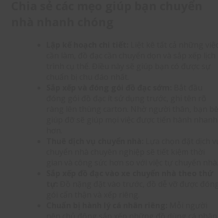
Chia sẻ các mẹo giúp bạn chuyển
nhà nhanh chóng
Lập kế hoạch chi tiết:
Liệt kê tất cả những việ
cần làm, đồ đạc cần chuyển dọn và sắp xếp lịch
trình cụ thể. Điều này sẽ giúp bạn có được sự
chuẩn bị chu đáo nhất.
Sắp xếp và đóng gói đồ đạc sớm:
Bắt đầu
đóng gói đồ đạc ít sử dụng trước, ghi tên rõ
ràng lên thùng carton. Nhờ người thân, bạn b
giúp đỡ sẽ giúp mọi việc được tiến hành nhanh
hơn.
Thuê dịch vụ chuyển nhà:
Lựa chọn đặt dịch v
chuyển nhà chuyên nghiệp sẽ tiết kiệm thời
gian và công sức hơn so với việc tự chuyển nhà
Sắp xếp đồ đạc vào xe chuyển nhà theo thứ
tự:
Đồ nặng đặt vào trước, đồ dễ vỡ được đón
gói cẩn thận và xếp riêng.
Chuẩn bị hành lý cá nhân riêng:
Mỗi người
nên chủ động sắp xếp những đồ dùng cá nhân