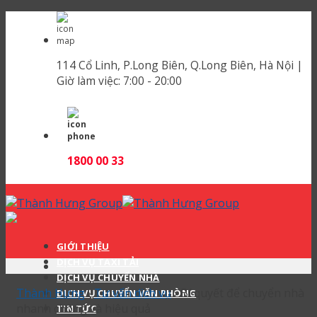
Skip
to
content
114 Cổ Linh, P.Long Biên, Q.Long Biên, Hà Nội |
Giờ làm việc:
7:00 - 20:00
1800 00 33
GIỚI THIỆU
DỊCH VỤ TAXI TẢI
DỊCH VỤ CHUYỂN NHÀ
Thành Hưng
›
Tư vấn dịch vụ
›
Bí quyết để chuyển nhà
DỊCH VỤ CHUYỂN VĂN PHÒNG
nhanh chóng và hiệu quả
TIN TỨC