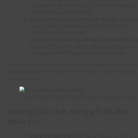
và quan trọng như laptop, giấy tờ vào một cặp
riêng để bảo quản cẩn thận.
Dọn sạch nhà cũ trước khi di chuyển:
Dọn dẹ
sạch sẽ nhà cũ trước khi rời đi để trả lại một
không gian như ban đầu.
Lên lịch trình sắp xếp đồ đạc tại nhà mới:
Sắ
xếp các đồ đạc vào phòng chức năng ngay sau
khi chuyển đến để gia đình tiện sinh hoạt.
Bằng cách lập kế hoạch kỹ lưỡng và chuẩn bị đầy đủ the
các bước, quá trình chuyển nhà sẽ diễn ra nhanh chóng
và trơn tru hơn.
Tiến độ chuyển nhà nhanh chóng sẽ giúp bạn sớm ổ
Hướng dẫn cách đóng gói đồ đạc
khoa học
Đóng gói cẩn thận:
Sử dụng thùng carton chấ