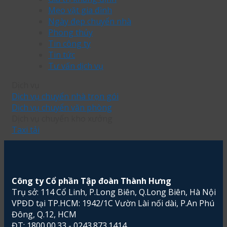
đơn
hợp
tài
khi
Mẹo vặt gia đình
vị
theo
lộc
mua
Ngày đẹp chuyển nhà
vận
mùa
cho
chung
Phong thủy
chuyển
gia
cư
Tin công ty
chuyên
chủ
mà
Tin tức
nghiệp.
bạn
Tư vấn dịch vụ
cần
biết
Dịch vụ
Dịch vụ chuyển nhà trọn gói
Dịch vụ chuyển văn phòng
Dịch vụ chuyển kho xưởng
Taxi tải
Công ty Cổ phần Tập đoàn Thành Hưng
Trụ sở: 114 Cổ Linh, P.Long Biên, Q.Long Biên, Hà Nội
VPĐD tại TP.HCM: 1942/1C Vườn Lài nối dài, P.An Phú
Đông, Q.12, HCM
ĐT: 1800.00.33 - 0243.873.1414