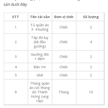
sản dưới đây:
STT
Tên tài sản
Đơn vị tính
Số lượng
Tủ quần áo
1
Chiếc
2
3- 4 buồng
Táp đơ luy
2
(kệ đầu
Chiếc
4
gường)
Giường đôi
3
Chiếc
2
+ đệm
4
Bàn 1m
Chiếc
2
5
Ghế
Chiếc
2
Thùng quần
áo (vỏ thùng
6
do Thành
Thùng
10
Hưng cung
cấp)