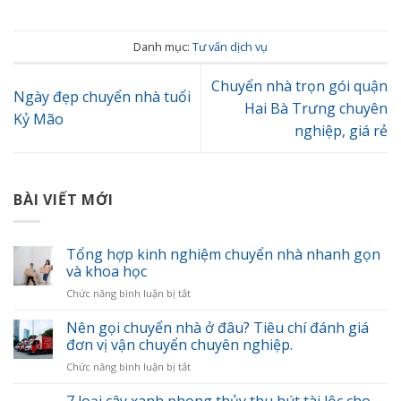
Danh mục:
Tư vấn dịch vụ
Chuyển nhà trọn gói quận
Ngày đẹp chuyển nhà tuổi
Hai Bà Trưng chuyên
Kỷ Mão
nghiệp, giá rẻ
BÀI VIẾT MỚI
Tổng hợp kinh nghiệm chuyển nhà nhanh gọn
và khoa học
ở
Chức năng bình luận bị tắt
Tổng
hợp
Nên gọi chuyển nhà ở đâu? Tiêu chí đánh giá
kinh
đơn vị vận chuyển chuyên nghiệp.
nghiệm
ở
Chức năng bình luận bị tắt
chuyển
Nên
nhà
gọi
nhanh