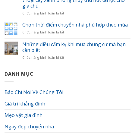
7 loại cây xanh phong thủy thu hút tài lộc cho
chuyển
gọn
gia chủ
nhà
và
ở
Chức năng bình luận bị tắt
ở
khoa
7
đâu?
học
loại
Chọn thời điểm chuyển nhà phù hợp theo mùa
Tiêu
cây
chí
ở
Chức năng bình luận bị tắt
xanh
đánh
Chọn
phong
giá
thời
Những điều cấm kỵ khi mua chung cư mà bạn
thủy
đơn
điểm
thu
cần biết
vị
chuyển
hút
vận
ở
Chức năng bình luận bị tắt
nhà
tài
chuyển
Những
phù
lộc
chuyên
điều
hợp
cho
nghiệp.
cấm
DANH MỤC
theo
gia
kỵ
mùa
chủ
khi
mua
Báo Chí Nói Về Chúng Tôi
chung
cư
Giá trị khẳng định
mà
bạn
cần
Mẹo vặt gia đình
biết
Ngày đẹp chuyển nhà