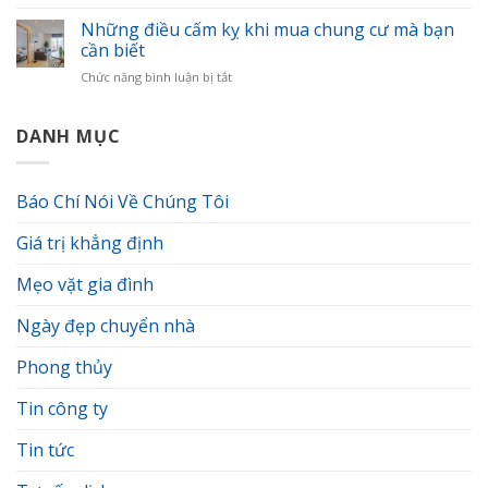
Chọn
phong
giá
thời
Những điều cấm kỵ khi mua chung cư mà bạn
thủy
đơn
điểm
thu
cần biết
vị
chuyển
hút
vận
ở
Chức năng bình luận bị tắt
nhà
tài
chuyển
Những
phù
lộc
chuyên
điều
hợp
cho
nghiệp.
cấm
DANH MỤC
theo
gia
kỵ
mùa
chủ
khi
mua
Báo Chí Nói Về Chúng Tôi
chung
cư
Giá trị khẳng định
mà
bạn
cần
Mẹo vặt gia đình
biết
Ngày đẹp chuyển nhà
Phong thủy
Tin công ty
Tin tức