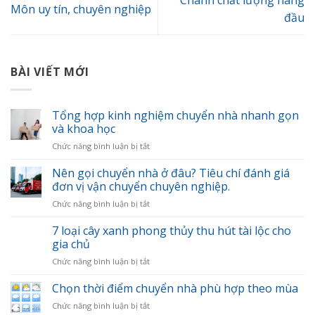
Chánh chất lượng hàng
Môn uy tín, chuyên nghiệp
đầu
BÀI VIẾT MỚI
Tổng hợp kinh nghiệm chuyển nhà nhanh gọn
và khoa học
ở
Chức năng bình luận bị tắt
Tổng
hợp
Nên gọi chuyển nhà ở đâu? Tiêu chí đánh giá
kinh
đơn vị vận chuyển chuyên nghiệp.
nghiệm
ở
Chức năng bình luận bị tắt
chuyển
Nên
nhà
gọi
7 loại cây xanh phong thủy thu hút tài lộc cho
nhanh
chuyển
gọn
gia chủ
nhà
và
ở
Chức năng bình luận bị tắt
ở
khoa
7
đâu?
học
loại
Chọn thời điểm chuyển nhà phù hợp theo mùa
Tiêu
cây
chí
ở
Chức năng bình luận bị tắt
xanh
đánh