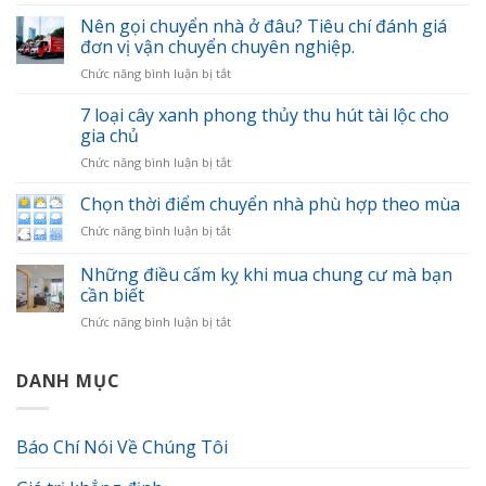
Tổng
hợp
Nên gọi chuyển nhà ở đâu? Tiêu chí đánh giá
kinh
đơn vị vận chuyển chuyên nghiệp.
nghiệm
ở
Chức năng bình luận bị tắt
chuyển
Nên
nhà
gọi
7 loại cây xanh phong thủy thu hút tài lộc cho
nhanh
chuyển
gọn
gia chủ
nhà
và
ở
Chức năng bình luận bị tắt
ở
khoa
7
đâu?
học
loại
Chọn thời điểm chuyển nhà phù hợp theo mùa
Tiêu
cây
chí
ở
Chức năng bình luận bị tắt
xanh
đánh
Chọn
phong
giá
thời
Những điều cấm kỵ khi mua chung cư mà bạn
thủy
đơn
điểm
thu
cần biết
vị
chuyển
hút
vận
ở
Chức năng bình luận bị tắt
nhà
tài
chuyển
Những
phù
lộc
chuyên
điều
hợp
cho
nghiệp.
cấm
DANH MỤC
theo
gia
kỵ
mùa
chủ
khi
mua
Báo Chí Nói Về Chúng Tôi
chung
cư