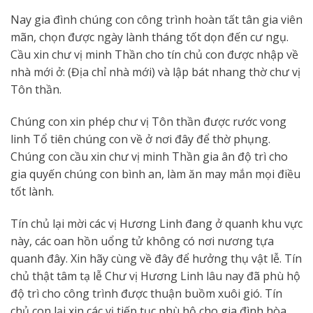
Nay gia đình chúng con công trình hoàn tất tân gia viên
mãn, chọn được ngày lành tháng tốt dọn đến cư ngụ.
Cầu xin chư vị minh Thần cho tín chủ con được nhập về
nhà mới ở: (Địa chỉ nhà mới) và lập bát nhang thờ chư vị
Tôn thần.
Chúng con xin phép chư vị Tôn thần được rước vong
linh Tổ tiên chúng con về ở nơi đây để thờ phụng.
Chúng con cầu xin chư vị minh Thần gia ân độ trì cho
gia quyến chúng con bình an, làm ăn may mắn mọi điều
tốt lành.
Tín chủ lại mời các vị Hương Linh đang ở quanh khu vực
này, các oan hồn uổng tử không có nơi nương tựa
quanh đây. Xin hãy cùng về đây để hưởng thụ vật lễ. Tín
chủ thật tâm tạ lễ Chư vị Hương Linh lâu nay đã phù hộ
độ trì cho công trình được thuận buồm xuôi gió. Tín
chủ con lại xin các vị tiếp tục phù hộ cho gia đình hòa