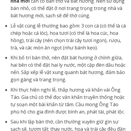
nhà mới
cần có bàn thờ và bát hương. Nên sử dụng
bàn nhỏ, có thể đặt ở nơi trang trọng trong nhà và
bát hương mới, sạch sẽ để thờ cúng.
Lễ vật cúng lễ thường bao gồm: 3 con cá (có thể là cá
chép hoặc cá lóc), hoa tươi (có thể là hoa cúc, hoa
hồng), trái cây (nên chọn trái cây tươi ngon), rượu,
trà, và các món ăn ngọt (như bánh kẹo).
Khi bố trí bàn thờ, nên đặt bát hương ở chính giữa,
hai bên có thể đặt hai ly nước, một cặp đèn dầu hoặc
nến. Sắp xếp lễ vật xung quanh bát hương, đảm bảo
gọn gàng và trang trọng.
Khi thực hiện nghi lễ, thắp hương và khấn vái Ông
Táo. Gia chủ có thể đọc văn khấn truyền thống hoặc
tự soạn một bài khấn từ tâm. Cầu mong Ông Táo
phù hộ cho gia đình được bình an, phát tài, phát lộc.
Sau khi lập bàn thờ, cần thường xuyên giữ gìn sự
sạch sẽ, tươm tất; thay nước, hoa và trái cây đều đặn