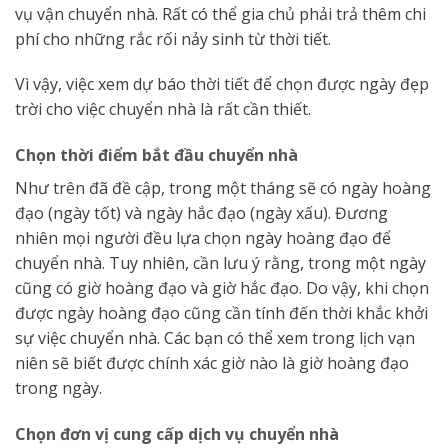
vụ vận chuyển nhà. Rất có thể gia chủ phải trả thêm chi
phí cho những rắc rối nảy sinh từ thời tiết.
Vì vậy, việc xem dự báo thời tiết để chọn được ngày đẹp
trời cho việc chuyển nhà là rất cần thiết.
Chọn thời điểm bắt đầu chuyển nhà
Như trên đã đề cập, trong một tháng sẽ có ngày hoàng
đạo (ngày tốt) và ngày hắc đạo (ngày xấu). Đương
nhiên mọi người đều lựa chọn ngày hoàng đạo để
chuyển nhà. Tuy nhiên, cần lưu ý rằng, trong một ngày
cũng có giờ hoàng đạo và giờ hắc đạo. Do vậy, khi chọn
được ngày hoàng đạo cũng cần tính đến thời khắc khởi
sự việc chuyển nhà. Các bạn có thể xem trong lịch vạn
niên sẽ biết được chính xác giờ nào là giờ hoàng đạo
trong ngày.
Chọn đơn vị cung cấp dịch vụ chuyển nhà