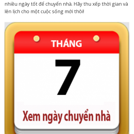
nhiều ngày tốt để chuyển nhà. Hãy thu xếp thời gian và
lên lịch cho một cuộc sống mới thôi!