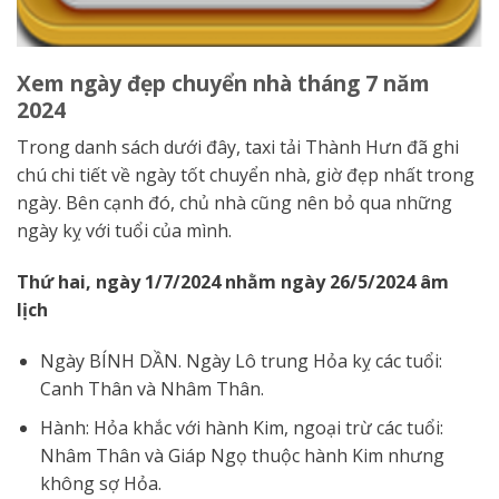
Xem ngày đẹp chuyển nhà tháng 7 năm
2024
Trong danh sách dưới đây, taxi tải Thành Hưn đã ghi
chú chi tiết về ngày tốt chuyển nhà, giờ đẹp nhất trong
ngày. Bên cạnh đó, chủ nhà cũng nên bỏ qua những
ngày kỵ với tuổi của mình.
Thứ hai, ngày 1/7/2024 nhằm ngày 26/5/2024 âm
lịch
Ngày BÍNH DẦN. Ngày Lô trung Hỏa kỵ các tuổi:
Canh Thân và Nhâm Thân.
Hành: Hỏa khắc với hành Kim, ngoại trừ các tuổi:
Nhâm Thân và Giáp Ngọ thuộc hành Kim nhưng
không sợ Hỏa.