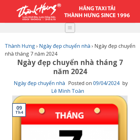
Skip
to
content
Thành Hưng
›
Ngày đẹp chuyển nhà
›
Ngày đẹp chuyển
nhà tháng 7 năm 2024
Ngày đẹp chuyển nhà tháng 7
năm 2024
Ngày đẹp chuyển nhà
Posted on
09/04/2024
by
Lê Minh Toàn
09
Th4