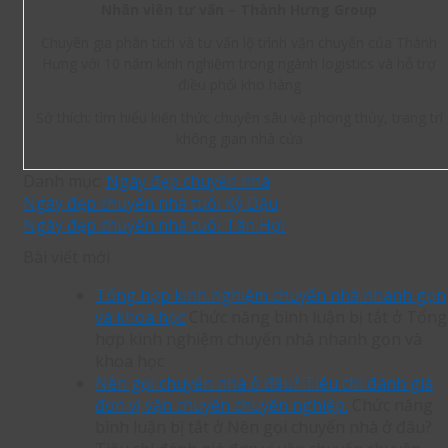
Nhân viên tư vấn – Thành Hưng Group
Chuyên gia phân tích và tư vấn lộ trình vận chuyển của Thành
Hưng với 10 năm kinh nghiệm trong ngành logistics và hỗ trợ
điều phối kho hàng
Sở thích: tìm hiểu kiến thức chuyên sâu về phong thủy, trang trí
không gian nhà cửa
Danh mục:
Ngày đẹp chuyển nhà
Ngày đẹp chuyển nhà tuổi Kỷ Dậu
Ngày đẹp chuyển nhà tuổi Tân Hợi
Bài viết mới
Tổng hợp kinh nghiệm chuyển nhà nhanh gọn
và khoa học
Chức năng bình luận bị tắt
ở Tổng
hợp kinh nghiệm chuyển nhà nhanh gọn và
khoa học
Nên gọi chuyển nhà ở đâu? Tiêu chí đánh giá
đơn vị vận chuyển chuyên nghiệp.
Chức năng
bình luận bị tắt
ở Nên gọi chuyển nhà ở đâu?