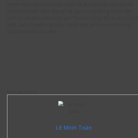
mình một ngày phù hợp nhất để an tâm bắt tay vào kế
hoạch chuyển dọn. Ngoài ra, bạn cũng đừng quên đặt
dịch vụ chuyển nhà trọn gói Thành Hưng để được hỗ trợ
một cách chuyên nghiệp, tránh mắc phải sai sót trong
quá trình vận chuyển.
Đánh giá dịch vụ
Lê Minh Toàn