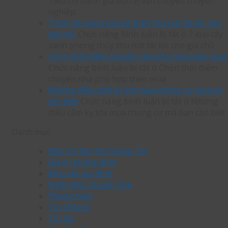
Tiêu chí đánh giá đơn vị vận chuyển chuyên
nghiệp.
7 loại cây xanh phong thủy thu hút tài lộc cho
gia chủ
Chức năng bình luận bị tắt
ở 7 loại cây
xanh phong thủy thu hút tài lộc cho gia chủ
Chọn thời điểm chuyển nhà phù hợp theo mùa
Chức năng bình luận bị tắt
ở Chọn thời điểm
chuyển nhà phù hợp theo mùa
Những điều cấm kỵ khi mua chung cư mà bạn
cần biết
Chức năng bình luận bị tắt
ở Những
điều cấm kỵ khi mua chung cư mà bạn cần biết
Danh mục
Báo Chí Nói Về Chúng Tôi
Giá trị khẳng định
Mẹo vặt gia đình
Ngày đẹp chuyển nhà
Phong thủy
Tin công ty
Tin tức