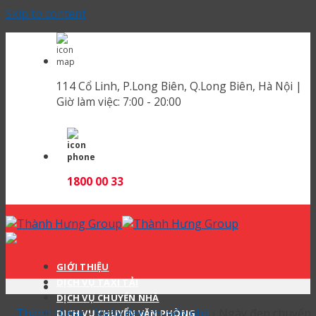
Skip to content
114 Cổ Linh, P.Long Biên, Q.Long Biên, Hà Nội |
Giờ làm việc:
7:00 - 20:00
1800 00 33
GIỚI THIỆU
DỊCH VỤ TAXI TẢI
DỊCH VỤ CHUYỂN NHÀ
Thành Hưng
›
Ngày đẹp chuyển nhà
›
Ngày đẹp chuyển
DỊCH VỤ CHUYỂN VĂN PHÒNG