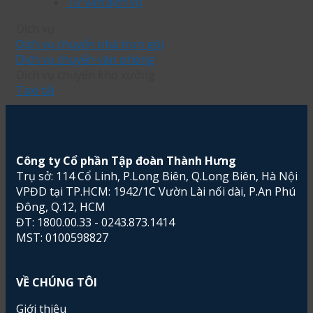
Tư vấn dịch vụ
Dịch vụ
Dịch vụ chuyển nhà trọn gói
Dịch vụ chuyển văn phòng
Dịch vụ chuyển kho xưởng
Taxi tải
Công ty Cổ phần Tập đoàn Thành Hưng
Trụ sở: 114 Cổ Linh, P.Long Biên, Q.Long Biên, Hà Nội
VPĐD tại TP.HCM: 1942/1C Vườn Lài nối dài, P.An Phú
Đông, Q.12, HCM
ĐT: 1800.00.33 - 0243.873.1414
MST: 0100598827
VỀ CHÚNG TÔI
Giới thiệu