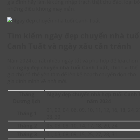
gia đình hãy làm lễ cúng nhập trạch thật chu đáo, loại bỏ
những điều không may mắn.
Tìm kiếm ngày đẹp chuyển nhà tuổ
Canh Tuất và ngày xấu cần tránh
Năm 2024 có rất nhiều ngày tốt và phù hợp để lựa chọn
làm
ngày đẹp chuyển nhà tuổi Canh Tuất
, chính vì thế
gia chủ có thể yên tâm để lên kế hoạch chuyển dọn cho
gia đình mình về nhà mới.
Tháng
Ngày đẹp chuyển nhà hợp tuổi Canh 
Dương lịch
năm 2024
01, 02, 04, 06, 09, 10, 11, 12, 16, 18, 24, 2
Tháng 1
28, 30
Tháng 2
05, 08, 09, 10, 14, 17, 18, 20, 24
Tháng 3
01, 03, 08, 09, 15, 25, 27, 28, 31