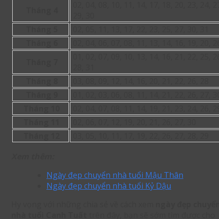
02, 04, 08, 10, 11, 14, 17, 18, 20, 23, 24, 2
Tháng 4
29, 30
Tháng 5
02, 05, 11, 13, 17, 22, 23, 25, 27, 30, 31
Tháng 6
02, 04, 06, 07, 08, 11, 13, 14, 16, 19, 20, 2
01, 02, 07, 09, 10, 13, 14, 16, 21, 22, 25, 2
Tháng 7
28, 31
Tháng 8
03, 08, 09, 12, 14, 16, 20, 21, 22, 26, 28
Tháng 9
01, 02, 03, 06, 08, 11, 14, 21, 22, 26, 27, 3
Tháng 10
02, 04, 07, 08, 11, 14, 19, 21, 23, 24, 26, 2
Tháng 11
02, 06, 07, 12, 19, 20, 21, 26, 27, 30
Tháng 12
03, 05, 10, 11, 17, 19, 22, 26, 27, 28, 29
Xem thêm:
Ngày đẹp chuyển nhà tuổi Mậu Thân
Ngày đẹp chuyển nhà tuổi Kỷ Dậu
Hy vọng với những chia sẻ về cách xem
ngày đẹp chuyể
nhà tuổi Canh Tuất
trên đây, bạn sẽ sớm tìm được cho