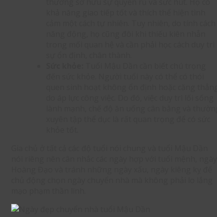
thường sở hữu sự quyến rũ và sức hút. Họ có
khả năng giao tiếp tốt và thích thể hiện tình
cảm một cách tự nhiên. Tuy nhiên, do tính cách
năng động, họ cũng đôi khi thiếu kiên nhẫn
trong mối quan hệ và cần phải học cách duy trì
sự ổn định, chân thành.
Sức khỏe:
Tuổi Mậu Dần cần biết chú trọng
đến sức khỏe. Người tuổi này có thể có thói
quen sinh hoạt không ổn định hoặc căng thẳn
do áp lực công việc. Do đó, việc duy trì lối sống
lành mạnh, chế độ ăn uống cân bằng và thườn
xuyên tập thể dục là rất quan trọng để có sức
khỏe tốt.
Gia chủ ở tất cả các độ tuổi nói chung và tuổi Mậu Dần
nói riêng nên cân nhắc các ngày hợp với tuổi mệnh, ngày
Hoàng Đạo và tránh những ngày xấu, ngày kiêng kỵ để
chủ động chọn ngày chuyển nhà mà không phải lo lắng
mạo phạm thần linh.