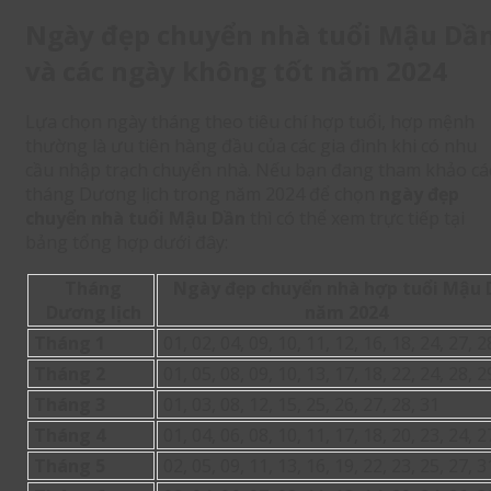
Ngày đẹp chuyển nhà tuổi Mậu Dầ
và các ngày không tốt năm 2024
Lựa chọn ngày tháng theo tiêu chí hợp tuổi, hợp mệnh
thường là ưu tiên hàng đầu của các gia đình khi có nhu
cầu nhập trạch chuyển nhà. Nếu bạn đang tham khảo cá
tháng Dương lịch trong năm 2024 để chọn
ngày đẹp
chuyển nhà tuổi Mậu Dần
thì có thể xem trực tiếp tại
bảng tổng hợp dưới đây:
Tháng
Ngày đẹp chuyển nhà hợp tuổi Mậu 
Dương lịch
năm 2024
Tháng 1
01, 02, 04, 09, 10, 11, 12, 16, 18, 24, 27, 2
Tháng 2
01, 05, 08, 09, 10, 13, 17, 18, 22, 24, 28, 2
Tháng 3
01, 03, 08, 12, 15, 25, 26, 27, 28, 31
Tháng 4
01, 04, 06, 08, 10, 11, 17, 18, 20, 23, 24, 2
Tháng 5
02, 05, 09, 11, 13, 16, 19, 22, 23, 25, 27, 3