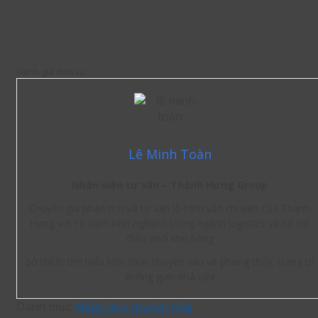
Đánh giá dịch vụ
Lê Minh Toàn
Nhân viên tư vấn – Thành Hưng Group
Chuyên gia phân tích và tư vấn lộ trình vận chuyển của Thành
Hưng với 10 năm kinh nghiệm trong ngành logistics và hỗ trợ
điều phối kho hàng
Sở thích: tìm hiểu kiến thức chuyên sâu về phong thủy, trang trí
không gian nhà cửa
Danh mục:
Ngày đẹp chuyển nhà