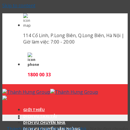
Skip to content
114 Cổ Linh, P.Long Biên, Q.Long Biên, Hà Nội |
Giờ làm việc:
7:00 - 20:00
1800 00 33
GIỚI THIỆU
DỊCH VỤ TAXI TẢI
DỊCH VỤ CHUYỂN NHÀ
Thành Hưng
›
Ngày đẹp chuyển nhà
›
Ngày đẹp chuyển
DỊCH VỤ CHUYỂN VĂN PHÒNG