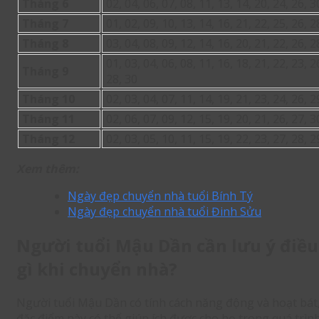
Tháng 6
02, 04, 06, 07, 08, 11, 13, 14, 20, 24, 26, 3
Tháng 7
01, 02, 09, 10, 13, 14, 16, 21, 22, 25, 26, 2
Tháng 8
03, 04, 08, 09, 12, 14, 16, 20, 21, 22, 26, 2
01, 03, 04, 06, 08, 11, 16, 18, 21, 22, 23, 2
Tháng 9
28, 30
Tháng 10
02, 03, 04, 07, 11, 14, 19, 21, 23, 24, 26, 2
Tháng 11
02, 06, 07, 09, 12, 15, 19, 20, 21, 26, 27, 3
Tháng 12
02, 03, 05, 10, 11, 15, 19, 22, 23, 27, 28, 2
Xem thêm:
Ngày đẹp chuyển nhà tuổi Bính Tý
Ngày đẹp chuyển nhà tuổi Đinh Sửu
Người tuổi Mậu Dần cần lưu ý điều
gì khi chuyển nhà?
Người tuổi Mậu Dần có tính cách năng động và hoạt bát
đặc điểm này có thể giúp ích được cho họ trong quá trìn