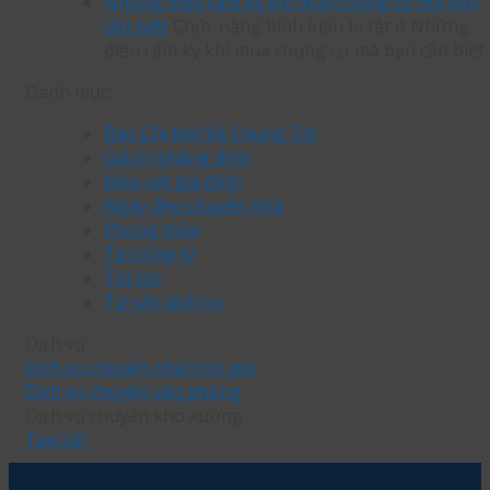
Những điều cấm kỵ khi mua chung cư mà bạn
cần biết
Chức năng bình luận bị tắt
ở Những
điều cấm kỵ khi mua chung cư mà bạn cần biết
Danh mục
Báo Chí Nói Về Chúng Tôi
Giá trị khẳng định
Mẹo vặt gia đình
Ngày đẹp chuyển nhà
Phong thủy
Tin công ty
Tin tức
Tư vấn dịch vụ
Dịch vụ
Dịch vụ chuyển nhà trọn gói
Dịch vụ chuyển văn phòng
Dịch vụ chuyển kho xưởng
Taxi tải