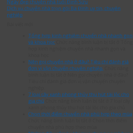
Ngày đẹp chuyển nhà tuổi Đinh Sửu
Dịch vụ chuyển nhà trọn gói Ba Đình uy tín, chuyên
nghiệp
Bài viết mới
Tổng hợp kinh nghiệm chuyển nhà nhanh gọn
và khoa học
Chức năng bình luận bị tắt
ở Tổng
hợp kinh nghiệm chuyển nhà nhanh gọn và
khoa học
Nên gọi chuyển nhà ở đâu? Tiêu chí đánh giá
đơn vị vận chuyển chuyên nghiệp.
Chức năng
bình luận bị tắt
ở Nên gọi chuyển nhà ở đâu?
Tiêu chí đánh giá đơn vị vận chuyển chuyên
nghiệp.
7 loại cây xanh phong thủy thu hút tài lộc cho
gia chủ
Chức năng bình luận bị tắt
ở 7 loại cây
xanh phong thủy thu hút tài lộc cho gia chủ
Chọn thời điểm chuyển nhà phù hợp theo mùa
Chức năng bình luận bị tắt
ở Chọn thời điểm
chuyển nhà phù hợp theo mùa