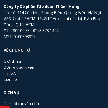
Công ty Cổ phần Tập đoàn Thành Hưng
Trụ sở: 114 Cổ Linh, P.Long Biên, Q.Long Biên, Hà Nội
VPĐD tại TP.HCM: 1942/1C Vườn Lài nối dài, P.An Phú
Đông, Q.12, HCM
ĐT: 1800.00.33 - 0243.873.1414
MST: 0100598827
VỀ CHÚNG TÔI
Giới thiệu
Đơn vị thành viên
Tin tức
Liên hệ
DỊCH VỤ
Taxi tải chuyển nhà