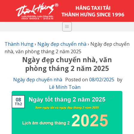
Skip
to
content
Thành Hưng
›
Ngày đẹp chuyển nhà
›
Ngày đẹp chuyển
nhà, văn phòng tháng 2 năm 2025
Ngày đẹp chuyển nhà, văn
phòng tháng 2 năm 2025
Ngày đẹp chuyển nhà
Posted on
08/02/2025
by
Lê Minh Toàn
08
Th2