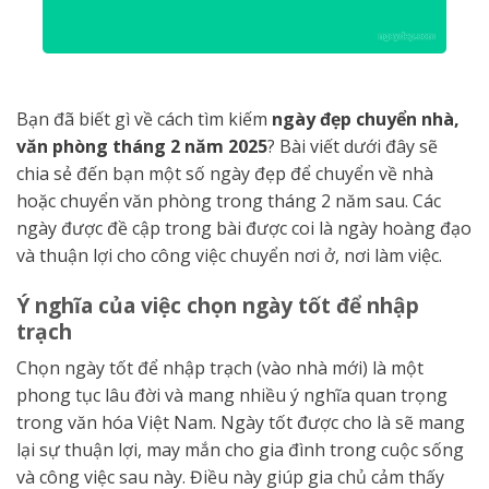
Bạn đã biết gì về cách tìm kiếm
ngày đẹp chuyển nhà,
văn phòng tháng 2 năm 2025
? Bài viết dưới đây sẽ
chia sẻ đến bạn một số ngày đẹp để chuyển về nhà
hoặc chuyển văn phòng trong tháng 2 năm sau. Các
ngày được đề cập trong bài được coi là ngày hoàng đạo
và thuận lợi cho công việc chuyển nơi ở, nơi làm việc.
Ý nghĩa của việc chọn ngày tốt để nhập
trạch
Chọn ngày tốt để nhập trạch (vào nhà mới) là một
phong tục lâu đời và mang nhiều ý nghĩa quan trọng
trong văn hóa Việt Nam. Ngày tốt được cho là sẽ mang
lại sự thuận lợi, may mắn cho gia đình trong cuộc sống
và công việc sau này. Điều này giúp gia chủ cảm thấy