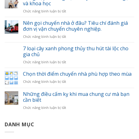
và khoa học
ở
Chức năng bình luận bị tắt
Tổng
hợp
Nên gọi chuyển nhà ở đâu? Tiêu chí đánh giá
kinh
đơn vị vận chuyển chuyên nghiệp.
nghiệm
ở
Chức năng bình luận bị tắt
chuyển
Nên
nhà
gọi
7 loại cây xanh phong thủy thu hút tài lộc cho
nhanh
chuyển
gọn
gia chủ
nhà
và
ở
Chức năng bình luận bị tắt
ở
khoa
7
đâu?
học
loại
Chọn thời điểm chuyển nhà phù hợp theo mùa
Tiêu
cây
chí
ở
Chức năng bình luận bị tắt
xanh
đánh
Chọn
phong
giá
thời
Những điều cấm kỵ khi mua chung cư mà bạn
thủy
đơn
điểm
thu
cần biết
vị
chuyển
hút
vận
ở
Chức năng bình luận bị tắt
nhà
tài
chuyển
Những
phù
lộc
chuyên
điều
hợp
cho
nghiệp.
cấm
DANH MỤC
theo
gia
kỵ
mùa
chủ
khi
mua