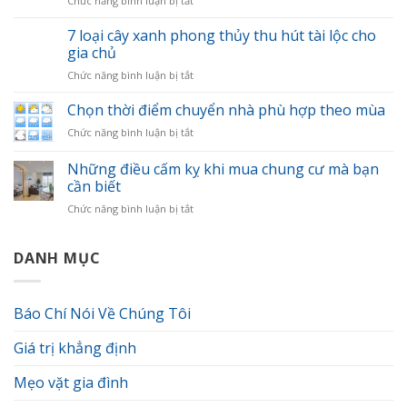
Chức năng bình luận bị tắt
chuyển
Nên
nhà
gọi
7 loại cây xanh phong thủy thu hút tài lộc cho
nhanh
chuyển
gọn
gia chủ
nhà
và
ở
Chức năng bình luận bị tắt
ở
khoa
7
đâu?
học
loại
Chọn thời điểm chuyển nhà phù hợp theo mùa
Tiêu
cây
chí
ở
Chức năng bình luận bị tắt
xanh
đánh
Chọn
phong
giá
thời
Những điều cấm kỵ khi mua chung cư mà bạn
thủy
đơn
điểm
thu
cần biết
vị
chuyển
hút
vận
ở
Chức năng bình luận bị tắt
nhà
tài
chuyển
Những
phù
lộc
chuyên
điều
hợp
cho
nghiệp.
cấm
DANH MỤC
theo
gia
kỵ
mùa
chủ
khi
mua
Báo Chí Nói Về Chúng Tôi
chung
cư
Giá trị khẳng định
mà
bạn
cần
Mẹo vặt gia đình
biết