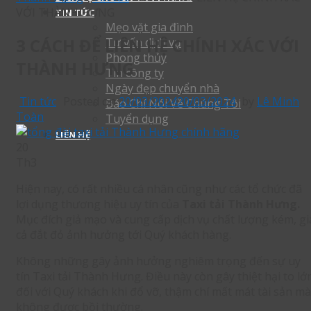
VỚI THÀNH HƯNG
TIN TỨC
Mẹo vặt gia đình
3 CÁCH ĐỂ LIÊN HỆ CHÍNH XÁC VỚI
Tư vấn dịch vụ
Phong thủy
THÀNH HƯNG
Tin công ty
Ngày đẹp chuyển nhà
Tin tức
Posted on
20/03/2024
20/03/2024
by
Lê Minh
Báo Chí Nói Về Chúng Tôi
Toàn
Tuyển dụng
LIÊN HỆ
20
Th3
Hiện nay, có rất nhiều cá nhân cũng như các tổ chức đã
lợi dụng thương hiệu uy tín của
Taxi tải Thành Hưng.
Mục đích giả mạo và cung cấp dịch vụ chất lượng kém, gi
cả đắt đỏ ảnh hưởng tới Quý khách hàng.
Không những gây ảnh hưởng nghiêm trọng đến sự uy
tín Taxi tải Thành Hưng. Điều này còn gây thiệt hại to lớ
đối với Quý khách khi đổ vỡ, thậm chí mất mát tài sản mà
không được bồi thường.