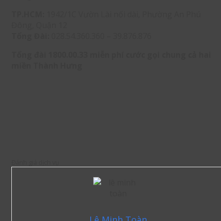
TP.HCM:
1942/1C Vườn Lài nối dài, Phường An Phú
Đông, Quận 12
Tổng Đài:
028.54.360.360 – 39.876.876
Tổng đài 1800.00.33 miễn phí cước gọi chung cả hai
miền Thành Hưng
Đánh giá dịch vụ
Lê Minh Toàn