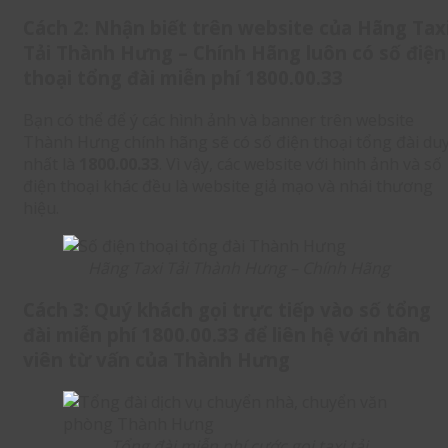
Cách 2: Nhận biết trên website của Hãng Tax
Tải Thành Hưng – Chính Hãng luôn có số điện
thoại tổng đài miễn phí 1800.00.33
Bạn có thể để ý các hình ảnh và banner trên website
Thành Hưng chính hãng sẽ có số điện thoại tổng đài du
nhất là
1800.00.33
. Vì vậy, các website với hình ảnh và số
điện thoại khác đều là website giả mạo và nhái thương
hiệu.
Hãng Taxi Tải Thành Hưng – Chính Hãng
Cách 3: Quý khách gọi trực tiếp vào số tổng
đài miễn phí 1800.00.33 để liên hệ với nhân
viên từ vấn của Thành Hưng
Tổng đài miễn phí cước gọi taxi tải