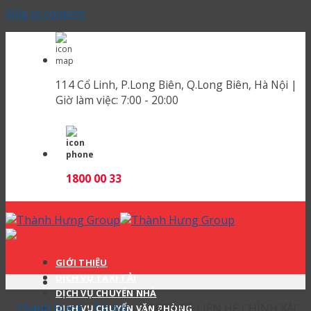
Skip to content
114 Cổ Linh, P.Long Biên, Q.Long Biên, Hà Nội |
Giờ làm việc:
7:00 - 20:00
1800 00 33
GIỚI THIỆU
DỊCH VỤ TAXI TẢI
DỊCH VỤ CHUYỂN NHÀ
Thành Hưng
›
Tin tức
›
3 CÁCH ĐỂ LIÊN HỆ CHÍNH XÁC
DỊCH VỤ CHUYỂN VĂN PHÒNG