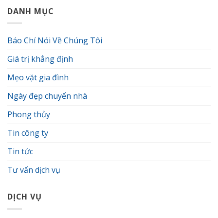
điều
hợp
cho
nghiệp.
cấm
DANH MỤC
theo
gia
kỵ
mùa
chủ
khi
mua
Báo Chí Nói Về Chúng Tôi
chung
cư
Giá trị khẳng định
mà
bạn
cần
Mẹo vặt gia đình
biết
Ngày đẹp chuyển nhà
Phong thủy
Tin công ty
Tin tức
Tư vấn dịch vụ
DỊCH VỤ