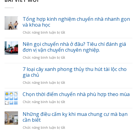
BÀI VIẾT MỚI
Tổng hợp kinh nghiệm chuyển nhà nhanh gọn
và khoa học
ở
Chức năng bình luận bị tắt
Tổng
hợp
Nên gọi chuyển nhà ở đâu? Tiêu chí đánh giá
kinh
đơn vị vận chuyển chuyên nghiệp.
nghiệm
ở
Chức năng bình luận bị tắt
chuyển
Nên
nhà
gọi
7 loại cây xanh phong thủy thu hút tài lộc cho
nhanh
chuyển
gọn
gia chủ
nhà
và
ở
Chức năng bình luận bị tắt
ở
khoa
7
đâu?
học
loại
Chọn thời điểm chuyển nhà phù hợp theo mùa
Tiêu
cây
chí
ở
Chức năng bình luận bị tắt
xanh
đánh
Chọn
phong
giá
thời
Những điều cấm kỵ khi mua chung cư mà bạn
thủy
đơn
điểm
thu
cần biết
vị
chuyển
hút
vận
ở
Chức năng bình luận bị tắt
nhà
tài
chuyển
Những
phù
lộc
chuyên