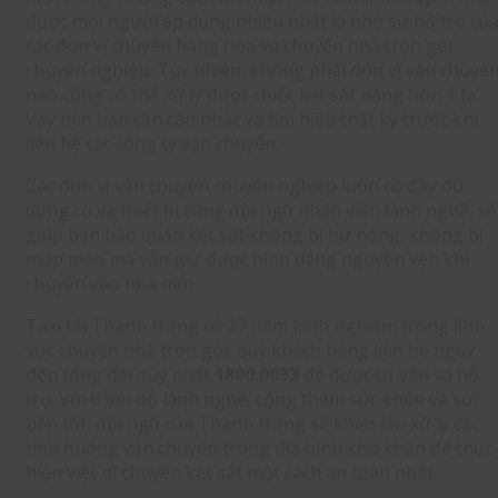
được mọi người áp dụng nhiều nhất là nhờ sự hỗ trợ củ
các đơn vị chuyển hàng hóa và chuyển nhà trọn gói
chuyên nghiệp. Tuy nhiên, không phải đơn vị vận chuyể
nào cũng có thể xử lý được chiếc két sắt nặng hơn 1 tạ.
Vậy nên bạn cần cân nhắc và tìm hiều thật kỹ trước khi
liên hệ các công ty vận chuyển.
Các đơn vị vận chuyển chuyên nghiệp luôn có đầy đủ
dụng cụ và thiết bị cùng đội ngũ nhân viên lành nghề, sẽ
giúp bạn bảo quản két sắt không bị hư hỏng, không bị
móp méo mà vẫn giữ được hình dáng nguyên vẹn khi
chuyển vào nhà mới.
Taxi tải Thành Hưng có 27 năm kinh nghiệm trong lĩnh
vực chuyển nhà trọn gói, quý khách hàng liên hệ ngay
đến tổng đài duy nhất
1800.0033
để được tư vẫn và hỗ
trợ. Với trình độ lành nghề, cộng thêm sức khỏe và sức
bền tốt, đội ngũ của Thành Hưng sẽ khéo léo xử lý các
tình huống vận chuyển trong địa hình khó khăn để thực
hiện việc di chuyển két sắt một cách an toàn nhất.