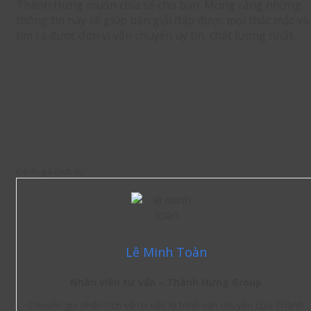
Thành Hưng muốn chia sẻ cho bạn. Mong rằng những
thông tin này sẽ giúp bạn giải đáp được mọi thắc mắc và
tìm ra được đơn vị vận chuyển uy tín, chất lượng nhất.
Đánh giá dịch vụ
Lê Minh Toàn
Nhân viên tư vấn – Thành Hưng Group
Chuyên gia phân tích và tư vấn lộ trình vận chuyển của Thành