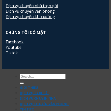
Dịch vụ chuyển nhà trọn gói
Dịch vụ chuyển văn phòng
Dịch vụ chuyển kho xưởng
CHÚNG TÔI CÓ MẶT
Facebook
Youtube
Tiktok
GIỚI THIỆU
DỊCH VỤ TAXI TẢI
DỊCH VỤ CHUYỂN NHÀ
DỊCH VỤ CHUYỂN VĂN PHÒNG
TIN TỨC