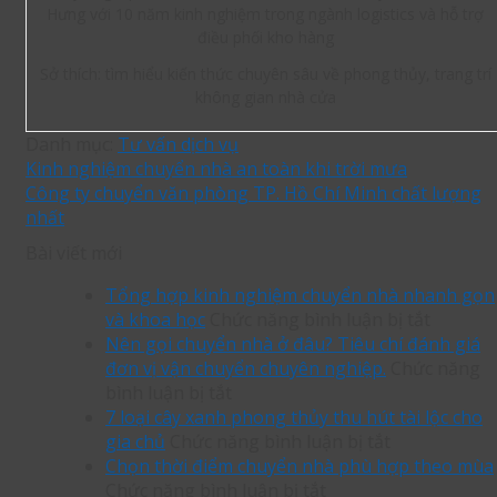
Hưng với 10 năm kinh nghiệm trong ngành logistics và hỗ trợ
điều phối kho hàng
Sở thích: tìm hiểu kiến thức chuyên sâu về phong thủy, trang trí
không gian nhà cửa
Danh mục:
Tư vấn dịch vụ
Kinh nghiệm chuyển nhà an toàn khi trời mưa
Công ty chuyển văn phòng TP. Hồ Chí Minh chất lượng
nhất
Bài viết mới
Tổng hợp kinh nghiệm chuyển nhà nhanh gọn
ở
và khoa học
Chức năng bình luận bị tắt
Tổng
Nên gọi chuyển nhà ở đâu? Tiêu chí đánh giá
hợp
đơn vị vận chuyển chuyên nghiệp.
Chức năng
ở
kinh
bình luận bị tắt
Nên
nghiệm
7 loại cây xanh phong thủy thu hút tài lộc cho
gọi
ở
chuyển
gia chủ
Chức năng bình luận bị tắt
chuyển
7
nhà
Chọn thời điểm chuyển nhà phù hợp theo mùa
nhà
ở
loại
nhanh
Chức năng bình luận bị tắt