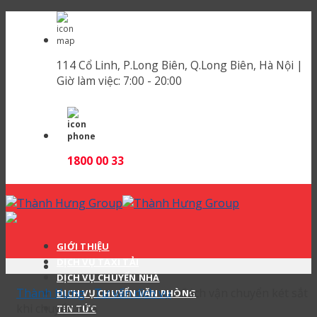
Skip
to
content
114 Cổ Linh, P.Long Biên, Q.Long Biên, Hà Nội |
Giờ làm việc:
7:00 - 20:00
1800 00 33
GIỚI THIỆU
DỊCH VỤ TAXI TẢI
DỊCH VỤ CHUYỂN NHÀ
Thành Hưng
›
Tư vấn dịch vụ
›
Cách vận chuyển két sắt
DỊCH VỤ CHUYỂN VĂN PHÒNG
khi chuyển nhà
TIN TỨC