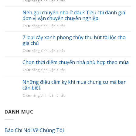
ở
Chức năng bình luận bị tắt
Tổng
hợp
Nên gọi chuyển nhà ở đâu? Tiêu chí đánh giá
kinh
đơn vị vận chuyển chuyên nghiệp.
nghiệm
ở
Chức năng bình luận bị tắt
chuyển
Nên
nhà
gọi
7 loại cây xanh phong thủy thu hút tài lộc cho
nhanh
chuyển
gọn
gia chủ
nhà
và
ở
Chức năng bình luận bị tắt
ở
khoa
7
đâu?
học
loại
Chọn thời điểm chuyển nhà phù hợp theo mùa
Tiêu
cây
chí
ở
Chức năng bình luận bị tắt
xanh
đánh
Chọn
phong
giá
thời
Những điều cấm kỵ khi mua chung cư mà bạn
thủy
đơn
điểm
thu
cần biết
vị
chuyển
hút
vận
ở
Chức năng bình luận bị tắt
nhà
tài
chuyển
Những
phù
lộc
chuyên
điều
hợp
cho
nghiệp.
cấm
DANH MỤC
theo
gia
kỵ
mùa
chủ
khi
mua
Báo Chí Nói Về Chúng Tôi
chung