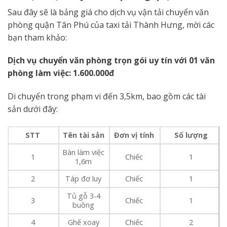
Sau đây sẽ là bảng giá cho dịch vụ vận tải chuyển văn
phòng quận Tân Phú của taxi tải Thành Hưng, mời các
bạn tham khảo:
Dịch vụ chuyển văn phòng trọn gói uy tín với 01 văn
phòng làm việc: 1.600.000đ
Di chuyển trong phạm vi đến 3,5km, bao gồm các tài
sản dưới đây:
STT
Tên tài sản
Đơn vị tính
Số lượng
Bàn làm việc
1
Chiếc
1
1,6m
2
Táp đơ luy
Chiếc
1
Tủ gỗ 3-4
3
Chiếc
1
buồng
4
Ghế xoay
Chiếc
2