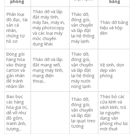
phòng
bằng
Tháo dỡ và lắp
Phân loại
Tháo dỡ,
đặt máy tính,
đồ đạc, tài
đóng gói,
máy fax, máy in,
Tháo dỡ bảng
sản cá
vận chuyển
máy photocopy
hiệu và hộp
nhân,
và lắp đặt
và các loại máy
đèn
chứng từ
lại hệ thống
móc chuyên
hồ sơ
máy lạnh.
dụng khác
Đóng gói
Tháo dỡ,
hàng hóa
Tháo dỡ và lắp
đóng gói,
vào thùng
đặt mạng wifi,
vận chuyển
Vệ sinh, dọn
carton và
mạng máy tính,
và lắp đặt
dẹp văn
gắn nhãn
mạng điện
lại hệ thống
phòng
để tránh
thoại,..
máy nước
nhầm lẫn
nóng lạnh
Bao bọc
Tháo bỏ các
Tháo dỡ,
các hàng
cửa kính và
đóng gói,
hóa giá trị,
vách kính, trả
vận chuyển
dễ vỡ như
lại nguyên
và lắp đặt
đồ gốm,
dạng văn
lại quạt treo
tranh ảnh,
phòng như lúc
tường
tượng,..
mới thuê