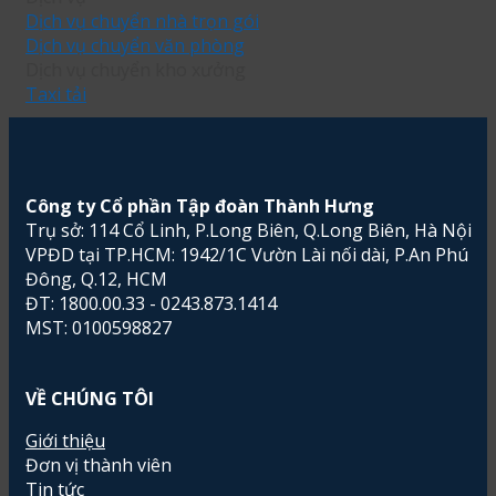
Dịch vụ chuyển nhà trọn gói
Dịch vụ chuyển văn phòng
Dịch vụ chuyển kho xưởng
Taxi tải
Công ty Cổ phần Tập đoàn Thành Hưng
Trụ sở: 114 Cổ Linh, P.Long Biên, Q.Long Biên, Hà Nội
VPĐD tại TP.HCM: 1942/1C Vườn Lài nối dài, P.An Phú
Đông, Q.12, HCM
ĐT: 1800.00.33 - 0243.873.1414
MST: 0100598827
VỀ CHÚNG TÔI
Giới thiệu
Đơn vị thành viên
Tin tức