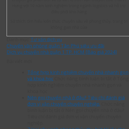
Hưng với 10 năm kinh nghiệm trong ngành logistics và hỗ trợ
điều phối kho hàng
Sở thích: tìm hiểu kiến thức chuyên sâu về phong thủy, trang trí
không gian nhà cửa
Danh mục:
Tư vấn dịch vụ
Chuyển văn phòng quận Tân Phú siêu ưu đãi
Dịch vụ chuyển nhà quận 1 TP. HCM [Báo giá 2024]
Bài viết mới
Tổng hợp kinh nghiệm chuyển nhà nhanh gọn
và khoa học
Chức năng bình luận bị tắt
ở Tổng
hợp kinh nghiệm chuyển nhà nhanh gọn và
khoa học
Nên gọi chuyển nhà ở đâu? Tiêu chí đánh giá
đơn vị vận chuyển chuyên nghiệp.
Chức năng
bình luận bị tắt
ở Nên gọi chuyển nhà ở đâu?
Tiêu chí đánh giá đơn vị vận chuyển chuyên
nghiệp.