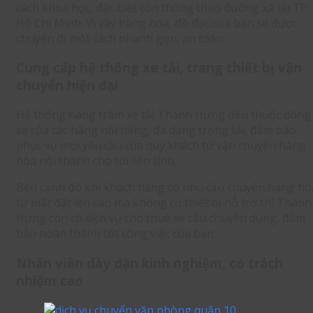
cách khoa học, đặc biệt còn thông thạo đường xá tại TP.
Hồ Chí Minh. Vì vậy hàng hóa, đồ đạc của bạn sẽ được
chuyển đi một cách nhanh gọn, an toàn.
Cung cấp hệ thống xe tải, trang thiết bị vận
chuyển hiện đại
Hệ thống hàng trăm xe tải Thành Hưng đều thuộc dòng
xe của các hãng nổi tiếng, đa dạng trọng tải, đảm bảo
phục vụ mọi yêu cầu của quý khách từ vận chuyển hàng
hóa nội thành cho tới liên tỉnh.
Bên cạnh đó khi khách hàng có nhu cầu chuyển hàng hó
từ mặt đất lên cao mà không có thiết bị hỗ trợ thì Thành
Hưng còn có dịch vụ cho thuê xe cẩu chuyên dụng, đảm
bảo hoàn thành tốt công việc của bạn.
Nhân viên dày dặn kinh nghiệm, có trách
nhiệm cao