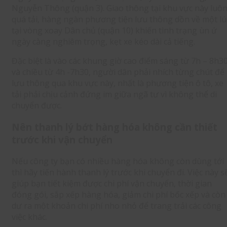
Nguyễn Thông (quận 3). Giao thông tại khu vực này luô
quá tải, hàng ngàn phương tiện lưu thông dồn về một lú
tại vòng xoay Dân chủ (quận 10) khiến tình trạng ùn ứ
ngày càng nghiêm trọng, kẹt xe kéo dài cả tiếng.
Đặc biệt là vào các khung giờ cao điểm sáng từ 7h – 8h3
và chiều từ 4h -7h30, người dân phải nhích từng chút để
lưu thông qua khu vực này, nhất là phương tiện ô tô, xe
tải phải chịu cảnh đứng im giữa ngã tư vì không thể di
chuyển được.
Nên thanh lý bớt hàng hóa không cần thiết
trước khi vận chuyển
Nếu công ty bạn có nhiều hàng hóa không còn dùng tới
thì hãy tiến hành thanh lý trước khi chuyển đi. Việc này s
giúp bạn tiết kiệm được chi phí vận chuyển, thời gian
đóng gói, sắp xếp hàng hóa, giảm chi phí bốc xếp và còn
dư ra một khoản chi phí nho nhỏ để trang trải các công
việc khác.