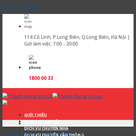
Skip to content
114 Cổ Linh, P.Long Biên, Q.Long Biên, Hà Nội |
Giờ làm việc:
7:00 - 20:00
1800 00 33
GIỚI THIỆU
DỊCH VỤ TAXI TẢI
DỊCH VỤ CHUYỂN NHÀ
Thành Hưng
›
Tư vấn dịch vụ
›
Dịch vụ chuyển văn phòn
DỊCH VỤ CHUYỂN VĂN PHÒNG