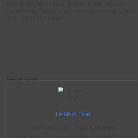
trường. Với phạm vi hoạt động rộng khắp các quận
huyện trong thành phố, dù ở bất cứ đâu chúng tôi cũng
có thể tới và hỗ trợ bạn.
Đánh giá dịch vụ
Lê Minh Toàn
Nhân viên tư vấn – Thành Hưng Group
Chuyên gia phân tích và tư vấn lộ trình vận chuyển của Thành