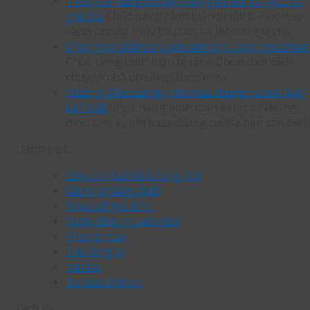
7 loại cây xanh phong thủy thu hút tài lộc cho
gia chủ
Chức năng bình luận bị tắt
ở 7 loại cây
xanh phong thủy thu hút tài lộc cho gia chủ
Chọn thời điểm chuyển nhà phù hợp theo mùa
Chức năng bình luận bị tắt
ở Chọn thời điểm
chuyển nhà phù hợp theo mùa
Những điều cấm kỵ khi mua chung cư mà bạn
cần biết
Chức năng bình luận bị tắt
ở Những
điều cấm kỵ khi mua chung cư mà bạn cần biết
Danh mục
Báo Chí Nói Về Chúng Tôi
Giá trị khẳng định
Mẹo vặt gia đình
Ngày đẹp chuyển nhà
Phong thủy
Tin công ty
Tin tức
Tư vấn dịch vụ
Dịch vụ