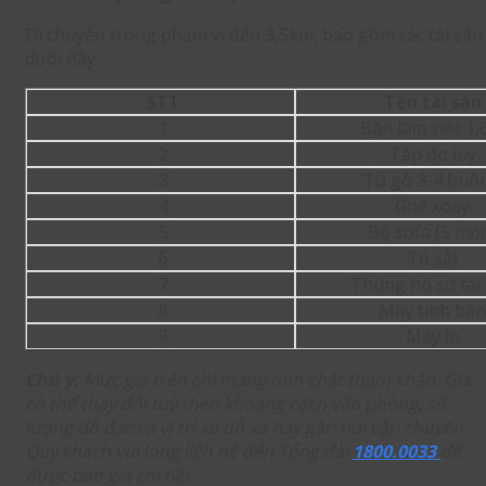
Di chuyển trong phạm vi đến 3,5km, bao gồm các tài sản
dưới đây:
STT
Tên tài sản
1
Bàn làm việc 1
2
Táp đơ luy
3
Tủ gỗ 3-4 buồ
4
Ghế xoay
5
Bộ sofa (5 mó
6
Tủ sắt
7
Thùng hồ sơ tài 
8
Máy tính bàn
9
Máy in
Chú ý:
Mức giá trên chỉ mang tính chất tham khảo. Giá
có thể thay đổi tuỳ theo khoảng cách văn phòng, số
lượng đồ đạc và vị trí xe đỗ xa hay gần nơi vận chuyển.
Quý khách vui lòng liên hệ đến Tổng đài
1800.0033
để
được báo giá chi tiết.