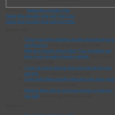
Danh mục:
Ngày đẹp chuyển nhà
Ngày đẹp chuyển nhà tuổi Tân Sửu
Ngày đẹp chuyển nhà tuổi Quý Mão
Bài viết mới
Tổng hợp kinh nghiệm chuyển nhà nhanh gọn
ở
và khoa học
Chức năng bình luận bị tắt
Tổng
Nên gọi chuyển nhà ở đâu? Tiêu chí đánh giá
hợp
đơn vị vận chuyển chuyên nghiệp.
Chức năng
ở
kinh
bình luận bị tắt
Nên
nghiệm
7 loại cây xanh phong thủy thu hút tài lộc cho
gọi
ở
chuyển
gia chủ
Chức năng bình luận bị tắt
chuyển
7
nhà
Chọn thời điểm chuyển nhà phù hợp theo mùa
nhà
ở
loại
nhanh
Chức năng bình luận bị tắt
ở
Chọn
cây
gọn
Những điều cấm kỵ khi mua chung cư mà bạn
đâu?
thời
xanh
ở
và
cần biết
Chức năng bình luận bị tắt
Tiêu
điểm
phong
Những
khoa
Danh mục
chí
chuyển
thủy
điều
học
đánh
nhà
thu
cấm