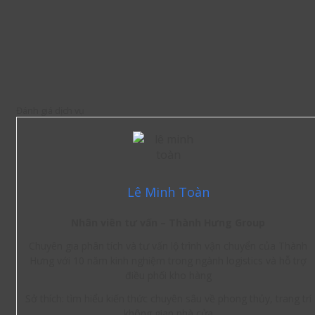
Đánh giá dịch vụ
Lê Minh Toàn
Nhân viên tư vấn – Thành Hưng Group
Chuyên gia phân tích và tư vấn lộ trình vận chuyển của Thành
Hưng với 10 năm kinh nghiệm trong ngành logistics và hỗ trợ
điều phối kho hàng
Sở thích: tìm hiểu kiến thức chuyên sâu về phong thủy, trang trí
không gian nhà cửa