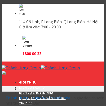
Skip
to
content
114 Cổ Linh, P.Long Biên, Q.Long Biên, Hà Nội |
Giờ làm việc:
7:00 - 20:00
1800 00 33
GIỚI THIỆU
DỊCH VỤ TAXI TẢI
DỊCH VỤ CHUYỂN NHÀ
Thành Hưng
›
Ngày đẹp chuyển nhà
›
Ngày đẹp chuyển
DỊCH VỤ CHUYỂN VĂN PHÒNG
nhà tuổi Nhâm Dần
TIN TỨC