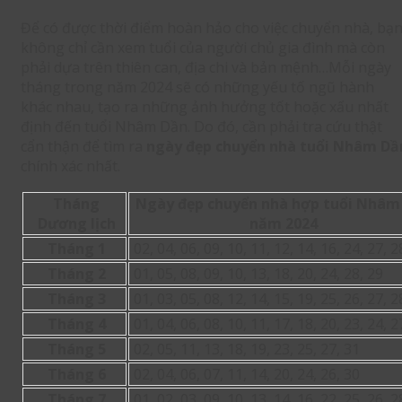
Để có được thời điểm hoàn hảo cho việc chuyển nhà, bạ
không chỉ cần xem tuổi của người chủ gia đình mà còn
phải dựa trên thiên can, địa chi và bản mệnh…Mỗi ngày
tháng trong năm 2024 sẽ có những yếu tố ngũ hành
khác nhau, tạo ra những ảnh hưởng tốt hoặc xấu nhất
định đến tuổi Nhâm Dần. Do đó, cần phải tra cứu thật
cẩn thận để tìm ra
ngày đẹp chuyển nhà tuổi Nhâm Dầ
chính xác nhất.
Tháng
Ngày đẹp chuyển nhà hợp tuổi Nhâm
Dương lịch
năm 2024
Tháng 1
02, 04, 06, 09, 10, 11, 12, 14, 16, 24, 27, 2
Tháng 2
01, 05, 08, 09, 10, 13, 18, 20, 24, 28, 29
Tháng 3
01, 03, 05, 08, 12, 14, 15, 19, 25, 26, 27, 2
Tháng 4
01, 04, 06, 08, 10, 11, 17, 18, 20, 23, 24, 2
Tháng 5
02, 05, 11, 13, 18, 19, 23, 25, 27, 31
Tháng 6
02, 04, 06, 07, 11, 14, 20, 24, 26, 30
Tháng 7
01, 02, 03, 09, 10, 13, 14, 16, 22, 25, 26, 2