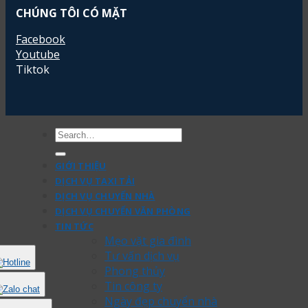
CHÚNG TÔI CÓ MẶT
Facebook
Youtube
Tiktok
GIỚI THIỆU
DỊCH VỤ TAXI TẢI
DỊCH VỤ CHUYỂN NHÀ
DỊCH VỤ CHUYỂN VĂN PHÒNG
TIN TỨC
Mẹo vặt gia đình
Tư vấn dịch vụ
Phong thủy
Tin công ty
Ngày đẹp chuyển nhà