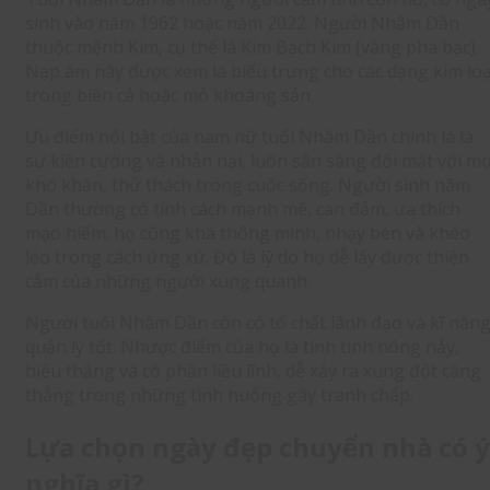
sinh vào năm 1962 hoặc năm 2022. Người Nhâm Dần
thuộc mệnh Kim, cụ thể là Kim Bạch Kim (vàng pha bạc).
Nạp âm này được xem là biểu trưng cho các dạng kim loạ
trong biển cả hoặc mỏ khoáng sản.
Ưu điểm nổi bật của nam nữ tuổi Nhâm Dần chính là là
sự kiên cường và nhẫn nại, luôn sẵn sàng đối mặt với mọ
khó khăn, thử thách trong cuộc sống. Người sinh năm
Dần thường có tính cách mạnh mẽ, can đảm, ưa thích
mạo hiểm; họ cũng khá thông minh, nhạy bén và khéo
léo trong cách ứng xử. Đó là lý do họ dễ lấy được thiện
cảm của những người xung quanh.
Người tuổi Nhâm Dần còn có tố chất lãnh đạo và kĩ năn
quản lý tốt. Nhược điểm của họ là tính tình nóng nảy,
hiếu thắng và có phần liều lĩnh, dễ xảy ra xung đột căng
thẳng trong những tình huống gây tranh chấp.
Lựa chọn ngày đẹp chuyển nhà có ý
nghĩa gì?