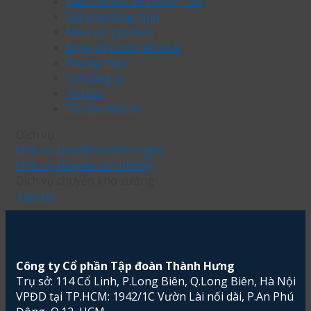
Báo Chí Nói Về Chúng Tôi
giá
phù
hút
kỵ
Giá trị khẳng định
đơn
hợp
tài
khi
Mẹo vặt gia đình
vị
theo
lộc
mua
Ngày đẹp chuyển nhà
vận
mùa
cho
chung
Phong thủy
chuyển
gia
cư
Tin công ty
chuyên
chủ
mà
Tin tức
nghiệp.
bạn
Tư vấn dịch vụ
cần
biết
Dịch vụ
Dịch vụ chuyển nhà trọn gói
Dịch vụ chuyển văn phòng
Dịch vụ chuyển kho xưởng
Taxi tải
Công ty Cổ phần Tập đoàn Thành Hưng
Trụ sở: 114 Cổ Linh, P.Long Biên, Q.Long Biên, Hà Nội
VPĐD tại TP.HCM: 1942/1C Vườn Lài nối dài, P.An Phú