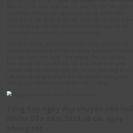
gia chủ đang tìm kiếm
ngày đẹp chuyển nhà tuổi Nhâ
Dần
cần phải chọn ngày sao cho vừa hợp với tuổi mệnh,
vừa thuận tiện cho việc vận chuyển và các thành viên
tham gia có thể dễ dàng sắp xếp công việc cá nhân. Xuyê
suốt các tháng của năm 2024 có khá nhiều ngày tốt để
nhập trạch nên bạn hãy lựa chọn kĩ lưỡng.
Bên cạnh đó, các gia chủ Nhâm Dần cũng cần chú ý một
số ngày được xem là không tốt, kiêng kỵ chuyển nhà mà
bạn cần tránh như ngày Tam nương, Thọ tử, Sát chủ….
Nếu không thể thay đổi lịch nào khác, nhất định phải
chuyển nhà vào những ngày này thì cần phải cúng lễ thậ
cẩn thận và kiêng kỵ nhiều thứ để hạn chế những điều
không may, khó khăn có thể đến với gia đình.
Tổng hợp ngày đẹp chuyển nhà tuổ
Nhâm Dần năm 2024 và các ngày
không tốt