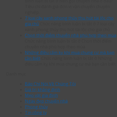
bình luận bị tắt
ở Nên gọi chuyển nhà ở đâu?
Tiêu chí đánh giá đơn vị vận chuyển chuyên
nghiệp.
7 loại cây xanh phong thủy thu hút tài lộc cho
gia chủ
Chức năng bình luận bị tắt
ở 7 loại cây
xanh phong thủy thu hút tài lộc cho gia chủ
Chọn thời điểm chuyển nhà phù hợp theo mùa
Chức năng bình luận bị tắt
ở Chọn thời điểm
chuyển nhà phù hợp theo mùa
Những điều cấm kỵ khi mua chung cư mà bạn
cần biết
Chức năng bình luận bị tắt
ở Những
điều cấm kỵ khi mua chung cư mà bạn cần biết
Danh mục
Báo Chí Nói Về Chúng Tôi
Giá trị khẳng định
Mẹo vặt gia đình
Ngày đẹp chuyển nhà
Phong thủy
Tin công ty