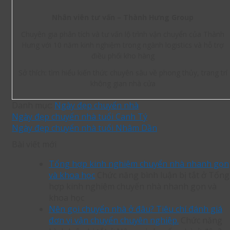
Nhân viên tư vấn – Thành Hưng Group
Chuyên gia phân tích và tư vấn lộ trình vận chuyển của Thành
Hưng với 10 năm kinh nghiệm trong ngành logistics và hỗ trợ
điều phối kho hàng
Sở thích: tìm hiểu kiến thức chuyên sâu về phong thủy, trang trí
không gian nhà cửa
Danh mục:
Ngày đẹp chuyển nhà
Ngày đẹp chuyển nhà tuổi Canh Tý
Ngày đẹp chuyển nhà tuổi Nhâm Dần
Bài viết mới
Tổng hợp kinh nghiệm chuyển nhà nhanh gọn
và khoa học
Chức năng bình luận bị tắt
ở Tổng
hợp kinh nghiệm chuyển nhà nhanh gọn và
khoa học
Nên gọi chuyển nhà ở đâu? Tiêu chí đánh giá
đơn vị vận chuyển chuyên nghiệp.
Chức năng