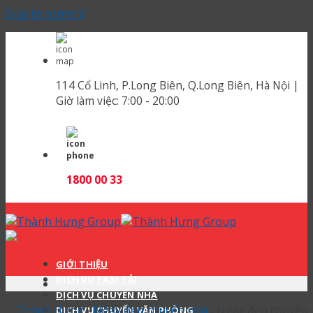
Skip to content
114 Cổ Linh, P.Long Biên, Q.Long Biên, Hà Nội |
Giờ làm việc:
7:00 - 20:00
1800 00 33
GIỚI THIỆU
DỊCH VỤ TAXI TẢI
DỊCH VỤ CHUYỂN NHÀ
Thành Hưng
›
Ngày đẹp chuyển nhà
›
Ngày đẹp chuyển
DỊCH VỤ CHUYỂN VĂN PHÒNG