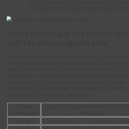
các ngày xấu như ngày Tam nương, ngày Sát
chủ, ngày Hắc Đạo, ngày Dương Công Kỵ Nhật
Thống kê các ngày đẹp chuyển nhà
tuổi Tân Sửu trong năm 2024
Tiêu chí đầu tiên của ngày nhập trạch là các gia chủ nên
ưu tiên chọn ngày hợp với bản mệnh tuổi Tân Sửu. Vì là
ngày hợp tuổi nên sẽ có rất nhiều yếu tố thuận lợi, hứa
hẹn mọi điều suôn sẻ và kích thích vận khí tốt đẹp trong
cuộc sống về sau. Taxi tải Thành Hưng xin gửi đến bạn
bảng thống kê các
ngày đẹp chuyển nhà tuổi Tân Sửu
xuyên suốt 12 tháng trong năm 2024
:
Tháng
Ngày đẹp chuyển nhà hợp tuổi Tân 
Dương lịch
năm 2024
Tháng 1
01, 04, 06, 09, 10, 12, 16, 18, 24, 27, 28, 3