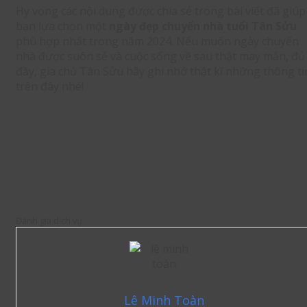
Hy vọng các nội dung được chia sẻ trong bài viết đã giúp
bạn lựa chọn một
ngày đẹp chuyển nhà tuổi Tân Sửu
phù hợp nhất trong năm 2024. Nếu muốn ngày chuyển
nhà được suôn sẻ và cuộc sống về sau thật may mắn, đủ
đầy, gia chủ Tân Sửu hãy ghi nhớ thật kĩ những thông ti
trên đây nhé!
Đánh giá dịch vụ
Lê Minh Toàn