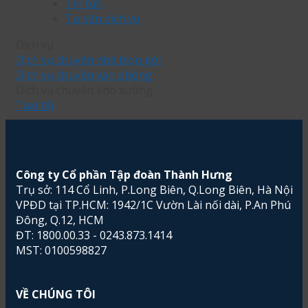
Tin tức
Tư vấn dịch vụ
Dịch vụ
Dịch vụ chuyển nhà trọn gói
Dịch vụ chuyển văn phòng
Dịch vụ chuyển kho xưởng
Taxi tải
Công ty Cổ phần Tập đoàn Thành Hưng
Trụ sở: 114 Cổ Linh, P.Long Biên, Q.Long Biên, Hà Nội
VPĐD tại TP.HCM: 1942/1C Vườn Lài nối dài, P.An Phú
Đông, Q.12, HCM
ĐT: 1800.00.33 - 0243.873.1414
MST: 0100598827
VỀ CHÚNG TÔI